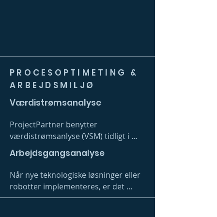
PROCESOPTIMETING &
ARBEJDSMILJØ
Værdistrømsanalyse
ProjectPartner benytter 
værdistrømsanlyse (VSM) tidligt i 
processen som et effektivt værktøj, 
Arbejdsgangsanalyse
for at klarlægge om forandring eller 
ny teknologi skaber reel værdi i 
Når nye teknologiske løsninger eller 
forbindelse med procesoptimering.

robotter implementeres, er det 
afgørende at forstå de eksisterende 
Ved at kortlægge den nuværende 
arbejdsgange. ProjectPartner 