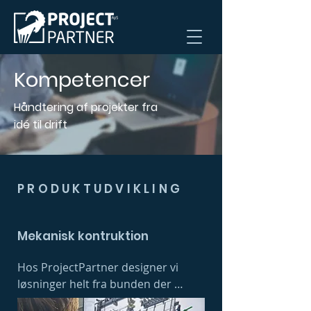
Kompetencer
Håndtering af projekter fra
idé til drift
PRODUKTUDVIKLING
Mekanisk kontruktion
Hos ProjectPartner designer vi 
løsninger helt fra bunden der 
stemmer overens med kundens 