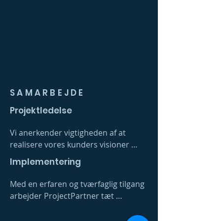
SAMARBEJDE
Projektledelse
Vi anerkender vigtigheden af at 
realisere vores kunders visioner 
fuldt ud, og vi ved, at det er helt 
Implementering
afgørende, at alle projekter 
gennemføres sikkert og med fokus 
Med en erfaren og tværfaglig tilgang 
på tid, økonomi og kvalitet.

arbejder ProjectPartner tæt 
sammen med deres kunder for at 
Takket være vores strukturerede 
optimere produktionsflow og 