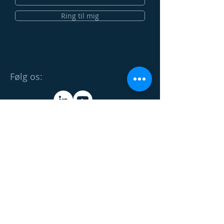
Ring til mig
Følg os:
© 2023 by ProjectPartner ApS
Proudly created with
mbsee.dk